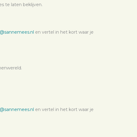
s te laten beklijven.
o@sannemees.nl
en vertel in het kort waar je
nnenwereld.
o@sannemees.nl
en vertel in het kort waar je