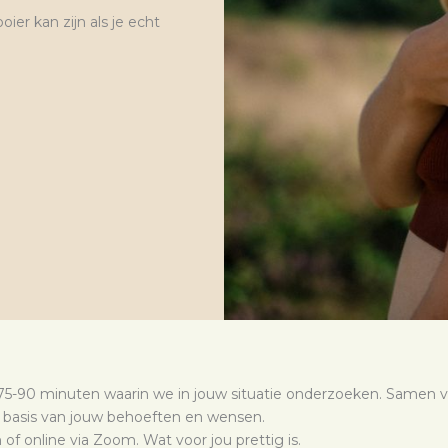
ier kan zijn als je echt
75-90 minuten waarin we in jouw situatie onderzoeken. Samen v
p basis van jouw behoeften en wensen.
of online via Zoom. Wat voor jou prettig is.