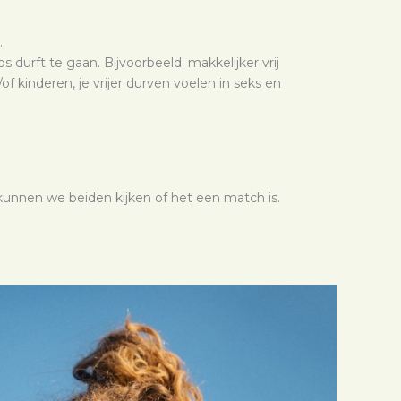
.
 durft te gaan. Bijvoorbeeld: makkelijker vrij
 kinderen, je vrijer durven voelen in seks en
kunnen we beiden kijken of het een match is.