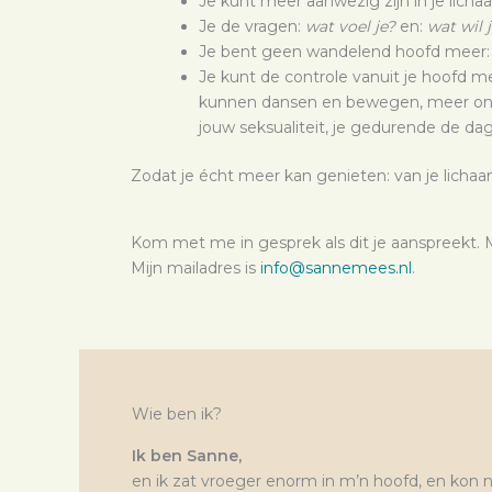
Je kunt meer aanwezig zijn in je licha
Je de vragen:
wat voel je?
en:
wat wil 
Je bent geen wandelend hoofd meer: e
Je kunt de controle vanuit je hoofd me
kunnen dansen en bewegen, meer ontspa
jouw seksualiteit, je gedurende de dag l
Zodat je écht meer kan genieten: van je lichaam,
Kom met me in gesprek als dit je aanspreekt. 
Mijn mailadres is
info@sannemees.nl
.
Wie ben ik?
Ik ben Sanne,
en ik zat vroeger enorm in m’n hoofd, en kon n