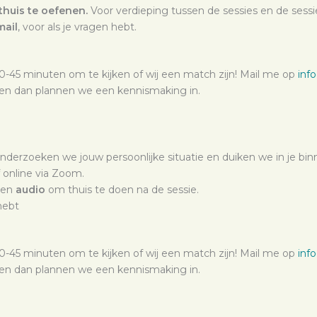
thuis te oefenen.
Voor verdieping tussen de sessies en de sessie
mail
, voor als je vragen hebt.
0-45 minuten om te kijken of wij een match zijn! Mail me op
inf
en en dan plannen we een kennismaking in.
nderzoeken we jouw persoonlijke situatie en duiken we in je bi
 online via Zoom.
 een
audio
om thuis te doen na de sessie.
 hebt
0-45 minuten om te kijken of wij een match zijn! Mail me op
inf
en en dan plannen we een kennismaking in.