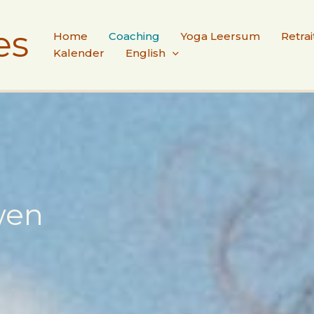
es
Home
Coaching
Yoga Leersum
Retrai
Kalender
English
wen